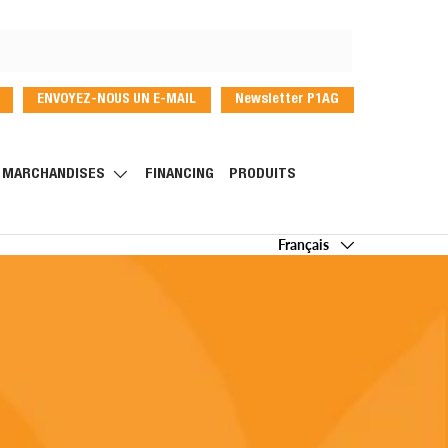
ENVOYEZ-NOUS UN E-MAIL
Newsletter P1AG
T MARCHANDISES
FINANCING
PRODUITS
Langue
Français