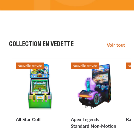
COLLECTION EN VEDETTE
Voir tout
Nouvelle arrivée
Nouvelle arrivée
Nouv
All Star Golf
Apex Legends
Bal
Standard Non-Motion