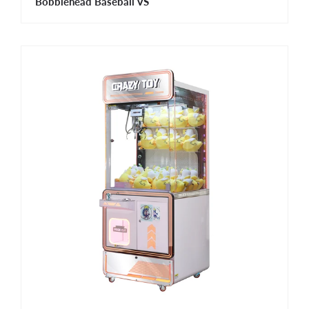
Bobblehead Baseball VS